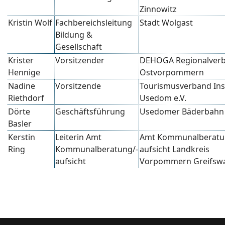
Zinnowitz
Kristin Wolf
Fachbereichsleitung
Stadt Wolgast
Bildung &
Gesellschaft
Krister
Vorsitzender
DEHOGA Regionalver
Hennige
Ostvorpommern
Nadine
Vorsitzende
Tourismusverband Ins
Riethdorf
Usedom e.V.
Dörte
Geschäftsführung
Usedomer Bäderbah
Basler
Kerstin
Leiterin Amt
Amt Kommunalberatu
Ring
Kommunalberatung/-
aufsicht Landkreis
aufsicht
Vorpommern Greifsw