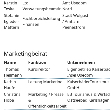
Kerstin
Ltd.
Amt Usedom
Teske
Verwaltungsbeamtin
Nord
Stefanie
Stadt Wolgast
Fachbereichsleitung
Egleder-
/ Amt am
Finanzen
Mattern
Peenestrom
Marketingbeirat
Name
Funktion
Unternehmen
Thomas
Kurdirektor
Eigenbetrieb Kaiserbä
Heilmann
Insel Usedom
Kathin
Leitung Marketing
KaiserbäderTourismus
Haufe
GmbH
Christina
Marketing / Presse
EB Tourismus & Wirtsc
Hoba
&
Ostseebad Karlshage
Öffentlichkeitsarbeit