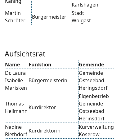
Käning
Karlshagen
Martin
Stadt
Bürgermeister
Schröter
Wolgast
Aufsichtsrat
Name
Funktion
Gemeinde
Dr. Laura
Gemeinde
Isabelle
Bürgermeisterin
Ostseebad
Marisken
Heringsdorf
Eigenbetrieb
Thomas
Gemeinde
Kurdirektor
Heilmann
Ostseebad
Herinsdorf
Nadine
Kurverwaltung
Kurdirektorin
Riethdorf
Koserow