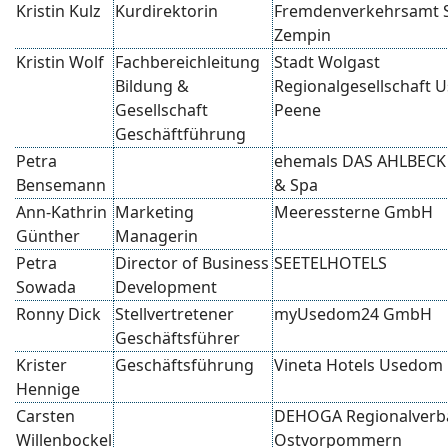
Kristin Kulz
Kurdirektorin
Fremdenverkehrsamt 
Zempin
Kristin Wolf
Fachbereichleitung
Stadt Wolgast
Bildung &
Regionalgesellschaft
Gesellschaft
Peene
Geschäftführung
Petra
ehemals DAS AHLBECK 
Bensemann
& Spa
Ann-Kathrin
Marketing
Meeressterne GmbH
Günther
Managerin
Petra
Director of Business
SEETELHOTELS
Sowada
Development
Ronny Dick
Stellvertretener
myUsedom24 GmbH
Geschäftsführer
Krister
Geschäftsführung
Vineta Hotels Usedom
Hennige
Carsten
DEHOGA Regionalverb
Willenbockel
Ostvorpommern