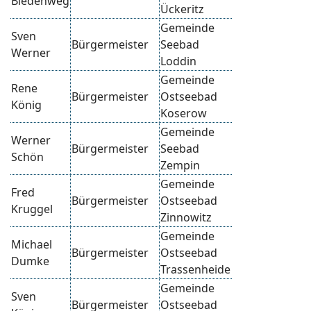
Biedenweg
Ückeritz
Gemeinde
Sven
Bürgermeister
Seebad
Werner
Loddin
Gemeinde
Rene
Bürgermeister
Ostseebad
König
Koserow
Gemeinde
Werner
Bürgermeister
Seebad
Schön
Zempin
Gemeinde
Fred
Bürgermeister
Ostseebad
Kruggel
Zinnowitz
Gemeinde
Michael
Bürgermeister
Ostseebad
Dumke
Trassenheide
Gemeinde
Sven
Bürgermeister
Ostseebad