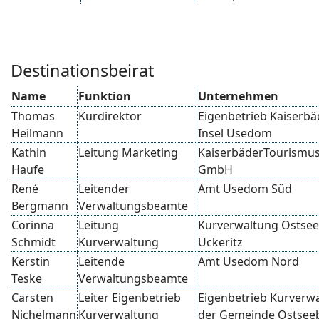
Destinationsbeirat
Name
Funktion
Unternehmen
Thomas
Kurdirektor
Eigenbetrieb Kaiserbä
Heilmann
Insel Usedom
Kathin
Leitung Marketing
KaiserbäderTourismus
Haufe
GmbH
René
Leitender
Amt Usedom Süd
Bergmann
Verwaltungsbeamte
Corinna
Leitung
Kurverwaltung Ostse
Schmidt
Kurverwaltung
Ückeritz
Kerstin
Leitende
Amt Usedom Nord
Teske
Verwaltungsbeamte
Carsten
Leiter Eigenbetrieb
Eigenbetrieb Kurverw
Nichelmann
Kurverwaltung
der Gemeinde Ostsee